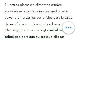
Nuestros platos de alimentos crudos
abordan este tema como un medio para
volver a enfatizar los beneficios para la salud
de una forma de alimentación basada en
plantas y, por lo tanto, es
¡Especialmente
adecuado para cualquiera que elija un
almuerzo de alimentos crudos con el
objetivo de buscar platos que promuevan la
salud y sean emocionantes!
Para
asegurarnos de satisfacer las distintas
preferencias gustativas, ofrecemos estos
'platos' como combinaciones de diferentes
opciones, basados en otra influencia
española, a saber, las 'tapas' más familiares
para que no se enfrente a una sola opción
que puede no ser adecuada. usted.