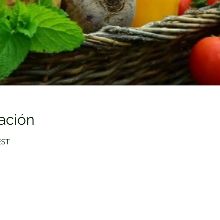
ación
EST