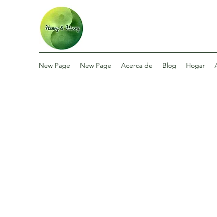
New Page
New Page
Acerca de
Blog
Hogar