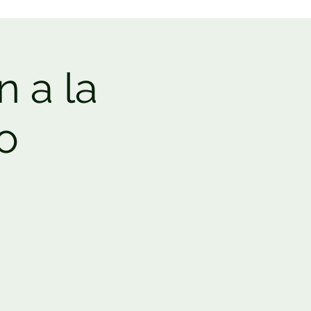
n a la
o