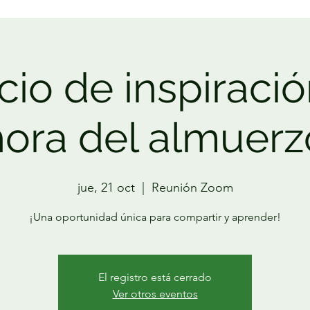
io de inspiració
hora del almuerz
jue, 21 oct
  |  
Reunión Zoom
¡Una oportunidad única para compartir y aprender!
El registro está cerrado
Ver otros eventos